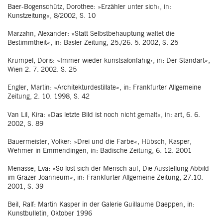
Baer-Bogenschütz, Dorothee: »Erzähler unter sich‹, in:
Kunstzeitung«, 8/2002, S. 10
Marzahn, Alexander: »Statt Selbstbehauptung waltet die
Bestimmtheit«, in: Basler Zeitung, 25./26. 5. 2002, S. 25
Krumpel, Doris: »Immer wieder kunstsalonfähig‹, in: Der Standart«,
Wien 2. 7. 2002. S. 25
Engler, Martin: »Architekturdestillate«, in: Frankfurter Allgemeine
Zeitung, 2. 10. 1998, S. 42
Van Lil, Kira: »Das letzte Bild ist noch nicht gemalt«, in: art, 6. 6.
2002, S. 89
Bauermeister, Volker: »Drei und die Farbe«, Hübsch, Kasper,
Wehmer in Emmendingen, in: Badische Zeitung, 6. 12. 2001
Menasse, Eva: »So löst sich der Mensch auf, Die Ausstellung Abbild
im Grazer Joanneum«, in: Frankfurter Allgemeine Zeitung, 27.10.
2001, S. 39
Beil, Ralf: Martin Kasper in der Galerie Guillaume Daeppen, in:
Kunstbulletin, Oktober 1996