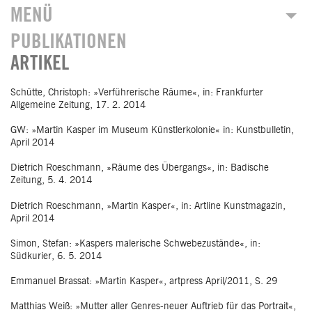
MENÜ
PUBLIKATIONEN
MARTIN KASPER
ARTIKEL
AKTUELL
AUSSTELLUNGEN
Schütte, Christoph: »Verführerische Räume«, in: Frankfurter
Allgemeine Zeitung, 17. 2. 2014
WERK
GW: »Martin Kasper im Museum Künstlerkolonie« in: Kunstbulletin,
PRESSE
April 2014
KONTAKT
Dietrich Roeschmann, »Räume des Übergangs«, in: Badische
D
/E
Zeitung, 5. 4. 2014
Dietrich Roeschmann, »Martin Kasper«, in: Artline Kunstmagazin,
April 2014
Simon, Stefan: »Kaspers malerische Schwebezustände«, in:
Südkurier, 6. 5. 2014
Emmanuel Brassat: »Martin Kasper«, artpress April/2011, S. 29
Matthias Weiß: »Mutter aller Genres-neuer Auftrieb für das Portrait«,